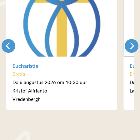
Eucharistie
Euch
Breda
Bre
Do 6 augustus 2026 om 10:30 uur
Do 6
Kristof Alfrianto
Laur
Vredenbergh