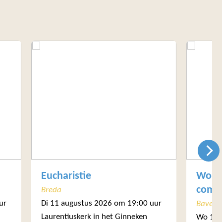
Eucharistie
Woor
comm
Breda
ur
Di 11 augustus 2026 om 19:00 uur
Bavel
Laurentiuskerk in het Ginneken
Wo 12 