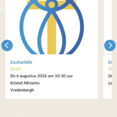
Eucharistie
Euch
Breda
Bre
Do 6 augustus 2026 om 10:30 uur
Do 6
Kristof Alfrianto
Laur
Vredenbergh