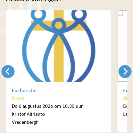
Eucharistie
Euch
Breda
Bre
Do 6 augustus 2026 om 10:30 uur
Do 6
Kristof Alfrianto
Laur
Vredenbergh