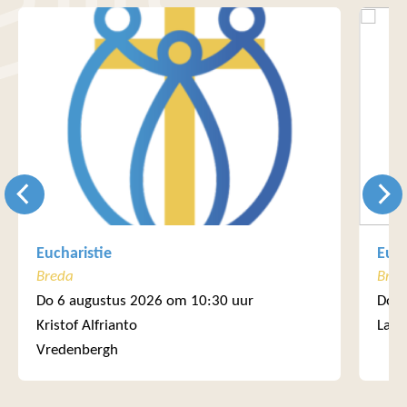
Eucharistie
Euch
Breda
Bre
Do 6 augustus 2026 om 10:30 uur
Do 6
Kristof Alfrianto
Laur
Vredenbergh