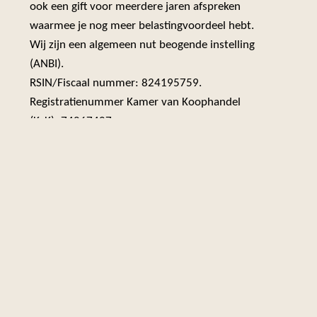
ook een gift voor meerdere jaren afspreken
waarmee je nog meer belastingvoordeel hebt.
Wij zijn een algemeen nut beogende instelling
(ANBI).
RSIN/Fiscaal nummer: 824195759.
Registratienummer Kamer van Koophandel
(KvK): 74867407.
Op
de website van Bisdom Breda
vind je meer
gegevens.
Opgave Nieuwsbrief
Schrijf je in voor de wekelijkse nieuwsbrief van de
Laurentiuskerk in het Ginneken: