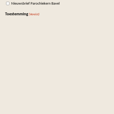
Nieuwsbrief Parochiekern Bavel
Toestemming
(Vereist)
Ik ga akkoord met het
privacybeleid
.
Versturen
Volg je ons?
Bekijk ons Youtubekanaal
Volg ons op Facebook