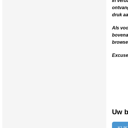
In ver
ontvang
druk aa
Als voo
bovenaa
browser
Excuse
Uw b