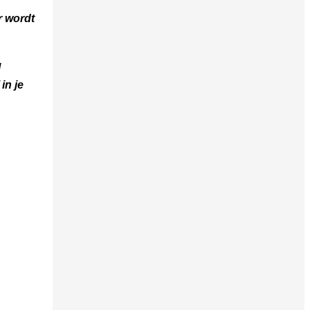
r wordt
l
in je