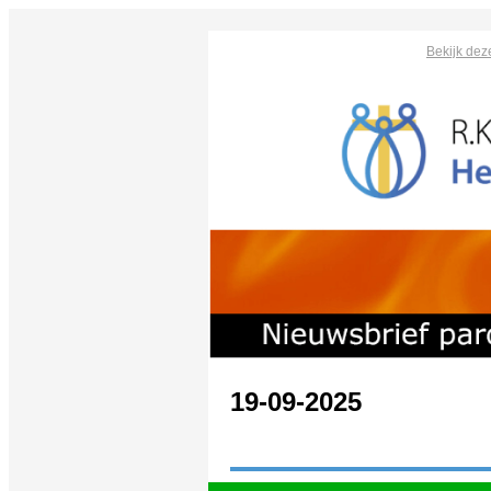
Bekijk dez
19-09-2025