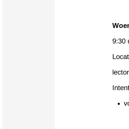
Woen
9:30 
Locat
lecto
Intent
v