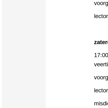
voorg
lecto
zate
17:00
veert
voorg
lecto
misdi