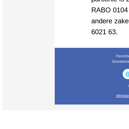
RABO 0104 6
andere zak
6021 63.
Parochie
Ginneken
Afmelde