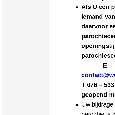
Als U een p
iemand van
daarvoor e
parochiece
openingstij
paroc
E
contact@ww
T 076 – 533
geopend ma-
Uw bijdrage
parochie is