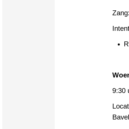
Zang:
Intent
R
Woen
9:30
Locat
Bave