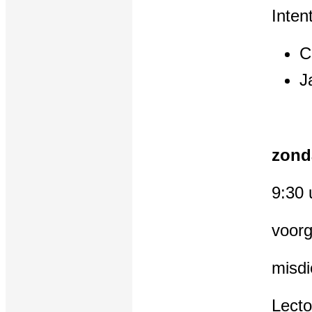
Inten
C
J
zond
9:30 
voorg
misdi
Lecto