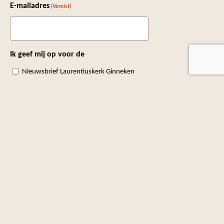
E-mailadres
(Vereist)
Ik geef mij op voor de
Nieuwsbrief Laurentiuskerk Ginneken
Nieuwsbrief Parochiekern Bavel
Toestemming
(Vereist)
Ik ga akkoord met het
privacybeleid
.
Versturen
Volg je ons?
Bekijk ons Youtubekanaal