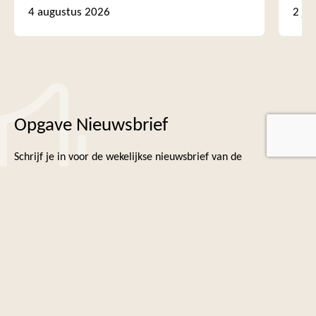
4 augustus 2026
2 ju
Opgave Nieuwsbrief
Schrijf je in voor de wekelijkse nieuwsbrief van de
Laurentiuskerk in het Ginneken:
Naam
E-mailadres
(Vereist)