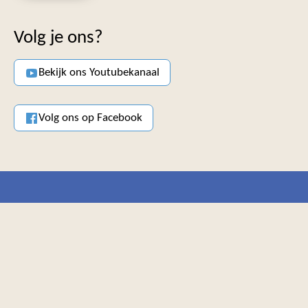
Volg je ons?
Bekijk ons Youtubekanaal
Volg ons op Facebook
Parochie van de Heilige Familie
Welkom in onze parochie van de Heilige Familie bestaande
uit drie kerken in Bavel, Breda en Ulvenhout.